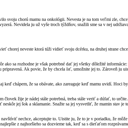
ívilo svoju chorú mamu na onkológii. Nevesta je na tom veľmi zle, chcela
zerá. Nevidela ju už vyše troch týždňov, snažili sme sa v nej udržiavať 
ieť chorej neveste ktorá túži vidieť svoju dcérku, na druhej strane chc
r ako sa rozhodne je však potrebné dať jej všetky dôležité informácie
ošku pripravená. Ak povie, že by chcela ísť, umožnite jej to. Zároveň ju 
aj keď chápem, že sa obávate, ako zareaguje keď mamu uvidí. Hoci by 
človek žije je nádej stále potrebná, treba stále veriť a dúfať, to urči
 neskôr jej šok a sklamanie. Snažte sa jej vysvetliť, že mamin stav je t
avštíviť nechce, akceptujte to. Uistite ju, že to je v poriadku, že mô
i to najlepšie z najhoršieho sa dozvieme tak, keď sa s dieťaťom rozpráv