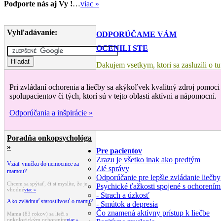
Podporte nás aj Vy !
…
viac »
Vyhľadávanie:
ODPORÚČAME VÁM
OCENILI STE
Dakujem vsetkym, ktori sa zasluzili o 
Pri zvládaní ochorenia a liečby sa akýkoľvek kvalitný zdroj pomoci 
spolupacientov či tých, ktorí sú v tejto oblasti aktívni a nápomocní.
Odporúčania a inšpirácie »
Poradňa onkopsychológa
»
Pre pacientov
Zrazu je všetko inak ako predtým
Vziať vnučku do nemocnice za
Zlé správy
mamou?
Odporúčanie pre lepšie zvládanie liečby
Chcem sa spýtať, či si myslíte, že je
Psychické ťažkosti spojené s ochorením
vhodné
viac »
- Strach a úzkosť
Ako zvládnuť starostlivosť o mamu?
- Smútok a depresia
Čo znamená aktívny prístup k liečbe
Mama (83 rokov) sa lieči s
onkologickým ochorením
viac »