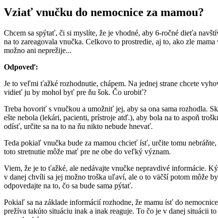
Vziať vnučku do nemocnice za mamou?
Chcem sa spýtať, či si myslíte, že je vhodné, aby 6-ročné dieťa navšt
na to zareagovala vnučka. Celkovo to prostredie, aj to, ako zle mama vy
možno ani neprežije...
Odpoveď:
Je to veľmi ťažké rozhodnutie, chápem. Na jednej strane chcete vyhov
vidieť ju by mohol byť pre ňu šok. Čo urobiť?
Treba hovoriť s vnučkou a umožniť jej, aby sa ona sama rozhodla. Skô
ešte nebola (lekári, pacienti, prístroje atď.), aby bola na to aspoň tr
odísť, určite sa na to na ňu nikto nebude hnevať.
Teda pokiaľ vnučka bude za mamou chcieť ísť, určite tomu nebráňte, 
toto stretnutie môže mať pre ne obe do veľký význam.
Viem, že je to ťažké, ale nedávajte vnučke nepravdivé informácie. Kým 
v danej chvíli sa jej možno troška uľaví, ale o to väčší potom môže byť
odpovedajte na to, čo sa bude sama pýtať.
Pokiaľ sa na základe informácií rozhodne, že mamu ísť do nemocnice n
prežíva takúto situáciu inak a inak reaguje. To čo je v danej situáci