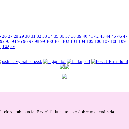
5
26
27
28
29
30
31
32
33
34
35
36
37
38
39
40
41
42
43
44
45
46
47
92
93
94
95
96
97
98
99
100
101
102
103
104
105
106
107
108
109
1
1
142
»»
odchode z ambulancie. Bez ohľadu na to, ako dobre mienená rada ...