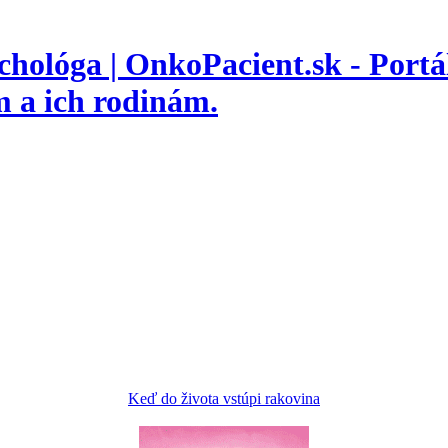
hológa | OnkoPacient.sk - Portá
 a ich rodinám.
Keď do života vstúpi rakovina