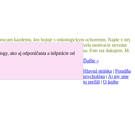
odporucam kazdemu, kto bojuje s onkologickym ochorenim. Najde v nej
vela motivacie nevzdat
sa. Este raz dakujem. M.
logy, ako aj odporúčania a inšpirácie od
Ďalšie »
Hlavná stránka
|
Poradňa
psychológa
|
Aj my sme
to prežili
|
O knihe