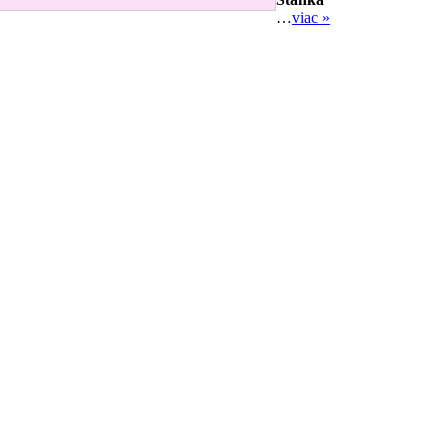
…
viac »