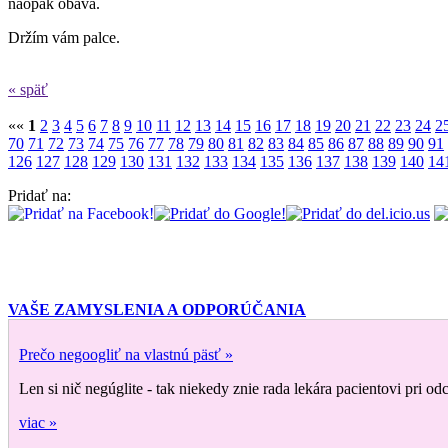
naopak obáva.
Držím vám palce.
« späť
««
1
2
3
4
5
6
7
8
9
10
11
12
13
14
15
16
17
18
19
20
21
22
23
24
2
70
71
72
73
74
75
76
77
78
79
80
81
82
83
84
85
86
87
88
89
90
91
126
127
128
129
130
131
132
133
134
135
136
137
138
139
140
14
Pridať na:
VAŠE ZAMYSLENIA A ODPORÚČANIA
Prečo negoogliť na vlastnú päsť »
Len si nič negúglite - tak niekedy znie rada lekára pacientovi pri 
viac »