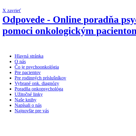
X zavrieť
Odpovede - Online poradňa psyc
pomoci onkologickým pacientom
Hlavná stránka
O nás
Čo je psychoonkológia
Pre pacientov
Pre rodinných príslušníkov
Vybrané onk. diagnózy
Poradňa onkopsychológa
Užitočné linky
Naše knihy
Napísali o nás
Najnovšie pre vás