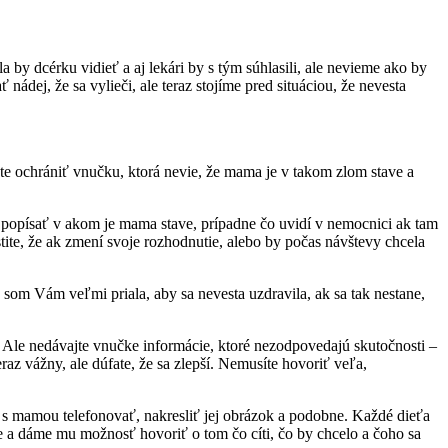
 by dcérku vidieť a aj lekári by s tým súhlasili, ale nevieme ako by
nádej, že sa vylieči, ale teraz stojíme pred situáciou, že nevesta
ete ochrániť vnučku, ktorá nevie, že mama je v takom zlom stave a
: popísať v akom je mama stave, prípadne čo uvidí v nemocnici ak tam
uistite, že ak zmení svoje rozhodnutie, alebo by počas návštevy chcela
som Vám veľmi priala, aby sa nevesta uzdravila, ak sa tak nestane,
te. Ale nedávajte vnučke informácie, ktoré nezodpovedajú skutočnosti –
eraz vážny, ale dúfate, že sa zlepší. Nemusíte hovoriť veľa,
že s mamou telefonovať, nakresliť jej obrázok a podobne. Každé dieťa
ame a dáme mu možnosť hovoriť o tom čo cíti, čo by chcelo a čoho sa