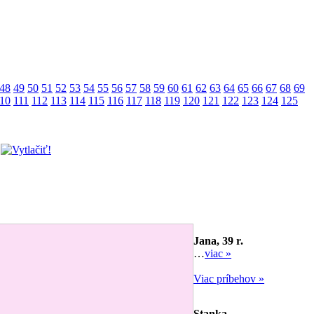
48
49
50
51
52
53
54
55
56
57
58
59
60
61
62
63
64
65
66
67
68
69
10
111
112
113
114
115
116
117
118
119
120
121
122
123
124
125
Jana, 39 r.
…
viac »
Viac príbehov »
Stanka