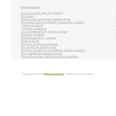
Pre pacientov
Zrazu je všetko inak ako predtým
Zlé správy
Odporúčanie pre lepšie zvládanie liečby
Psychické ťažkosti spojené s ochorením a liečbou
- Strach a úzkosť
- Smútok a depresia
Čo znamená aktívny prístup k liečbe
Pozitívne myslenie
Komunikácia lekár - pacient
Život po liečbe
Návrat a progresia ochorenia
Ako si môžete pomôcť sami
Techniky a cvičenia na zvládanie záťažový situácií
Kedy potrebujete odbornú pomoc
Kde môžete nájsť ďalšie informácie a podporu
Copyright © 2009
Onkopacient.sk
. Všetky práva vyhradené.