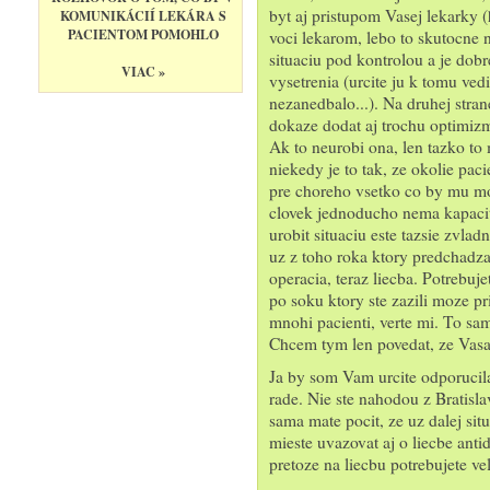
byt aj pristupom Vasej lekarky 
KOMUNIKÁCIÍ LEKÁRA S
PACIENTOM POMOHLO
voci lekarom, lebo to skutocne 
situaciu pod kontrolou a je dobr
VIAC »
vysetrenia (urcite ju k tomu ved
nezanedbalo...). Na druhej stra
dokaze dodat aj trochu optimizmu
Ak to neurobi ona, len tazko to 
niekedy je to tak, ze okolie paci
pre choreho vsetko co by mu moh
clovek jednoducho nema kapacitu
urobit situaciu este tazsie zvla
uz z toho roka ktory predchadz
operacia, teraz liecba. Potrebuj
po soku ktory ste zazili moze pri
mnohi pacienti, verte mi. To sa
Chcem tym len povedat, ze Vasa 
Ja by som Vam urcite odporucil
rade. Nie ste nahodou z Bratisl
sama mate pocit, ze uz dalej si
mieste uvazovat aj o liecbe ant
pretoze na liecbu potrebujete vel