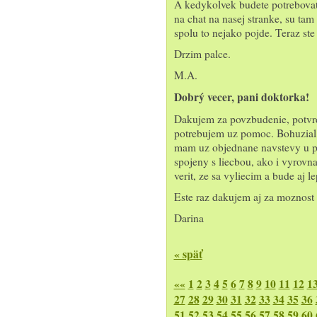
A kedykolvek budete potrebovat
na chat na nasej stranke, su tam 
spolu to nejako pojde. Teraz ste 
Drzim palce.
M.A.
Dobrý vecer, pani doktorka!
Dakujem za povzbudenie, potvrdz
potrebujem uz pomoc. Bohuzial, 
mam uz objednane navstevy u ps
spojeny s liecbou, ako i vyrovna
verit, ze sa vyliecim a bude aj le
Este raz dakujem aj za moznost 
Darina
« späť
««
1
2
3
4
5
6
7
8
9
10
11
12
1
27
28
29
30
31
32
33
34
35
36
51
52
53
54
55
56
57
58
59
60