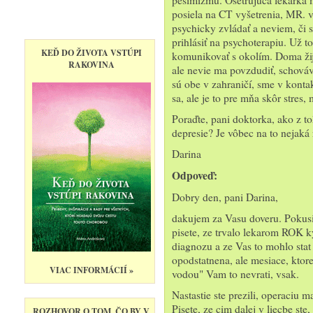
pesimizmu. Ošetrujúca lekárka m
posiela na CT vyšetrenia, MR. v
Najnovšie pre vás
psychicky zvládať a neviem, či s
prihlásiť na psychoterapiu. Už 
KEĎ DO ŽIVOTA VSTÚPI
komunikovať s okolím. Doma žij
RAKOVINA
ale nevie ma povzdudiť, schováva
sú obe v zahraničí, sme v kontak
sa, ale je to pre mňa skôr stres, 
Poraďte, pani doktorka, ako z to
depresie? Je vôbec na to nejak
Darina
Odpoveď:
Dobry den, pani Darina,
dakujem za Vasu doveru. Pokusi
pisete, ze trvalo lekarom ROK k
diagnozu a ze Vas to mohlo stat 
opodstatnena, ale mesiace, ktore
VIAC INFORMÁCIÍ »
vodou" Vam to nevrati, vsak.
Nastastie ste prezili, operaciu m
Pisete, ze cim dalej v liecbe ste
ROZHOVOR O TOM, ČO BY V