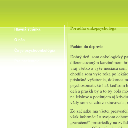
Poradňa onkopsychológa
Hlavná stránka
O nás
Padám do depresie
Čo je psychoonkológia
Dobrý deň, som onkologický pac
Pre pacientov
diferencovaným karcinómom hru
vraj všetko a vyše mesiaca som 
Pre rodinných príslušníkov
chodila som vyše roka po lekároc
príslušné vyšetrenia, dokonca mo
Vybrané onk. diagnózy
psychosomatické !,až keď som bo
deň a praskli by a to by bola mo
Poradňa onkopsychológa
na lekárov a pociťujem aj krivd
vždy som sa zdravo stravovala, n
Užitočné linky
Zo začiatku ma všetci presvedči
Naše knihy
však informácií o svojom ochore
„zaručené“ prostriedky na zvlá
Napísali o nás