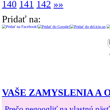
140
141
142
»»
Pridať na:
VAŠE ZAMYSLENIA A
Prečo negoogliť na vlastnú päsť