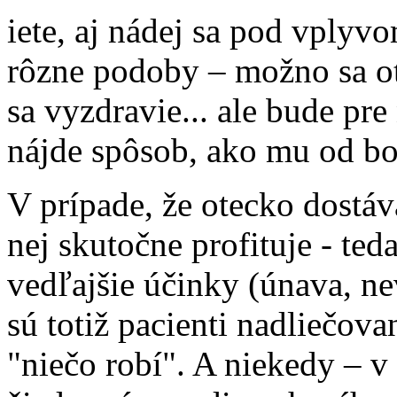
iete, aj nádej sa pod vply
rôzne podoby – možno sa ot
sa vyzdravie... ale bude pre
nájde spôsob, ako mu od bol
V prípade, že otecko dostáv
nej skutočne profituje - teda
vedľajšie účinky (únava, ne
sú totiž pacienti nadliečovan
"niečo robí". A niekedy – v