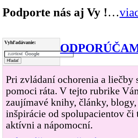
Podporte nás aj Vy !
…
via
Vyhľadávanie:
ODPORÚČAM
Pri zvládaní ochorenia a liečby
pomoci ráta. V tejto rubrike Vá
zaujímavé knihy, články, blogy,
inšpirácie od spolupacientov či t
aktívni a nápomocní.