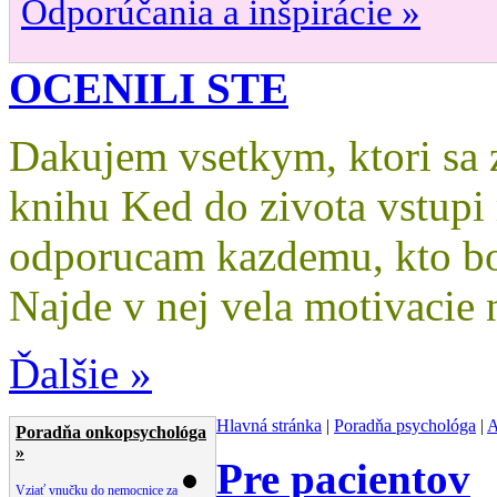
Odporúčania a inšpirácie »
OCENILI STE
Dakujem vsetkym, ktori sa za
knihu Ked do zivota vstupi
odporucam kazdemu, kto bo
Najde v nej vela motivacie 
Ďalšie »
Hlavná stránka
|
Poradňa psychológa
|
A
Poradňa onkopsychológa
»
Pre pacientov
Vziať vnučku do nemocnice za