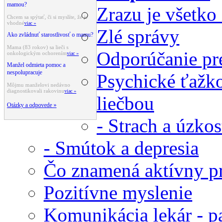
mamou?
Zrazu je všetko
Chcem sa spýtať, či si myslíte, že je
vhodné
viac »
Zlé správy
Ako zvládnuť starostlivosť o mamu?
Mama (83 rokov) sa lieči s
Odporúčanie pre
onkologickým ochorením
viac »
Manžel odmieta pomoc a
nespolupracuje
Psychické ťažko
Môjmu manželovi nedávno
diagnostikovali rakovinu
viac »
liečbou
Otázky a odpovede »
- Strach a úzko
- Smútok a depresia
Čo znamená aktívny pr
Pozitívne myslenie
Komunikácia lekár - p