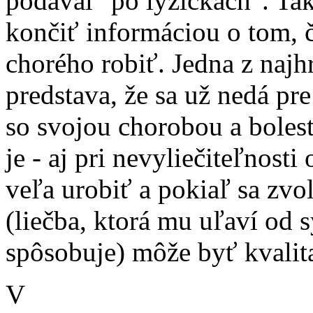
podával "po lyžičkách". Ta
končiť informáciou o tom, č
chorého robiť. Jedna z najhr
predstava, že sa už nedá pr
so svojou chorobou a bolesť
je - aj pri nevyliečiteľnosti
veľa urobiť a pokiaľ sa zvo
(liečba, ktorá mu uľaví od
spôsobuje) môže byť kvalita
V