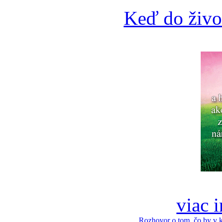
Keď do živo
viac 
Rozhovor o tom, čo by v 