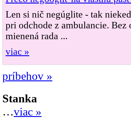
Len si nič negúglite - tak nieke
pri odchode z ambulancie. Bez 
mienená rada ...
viac »
príbehov »
Stanka
…
viac »