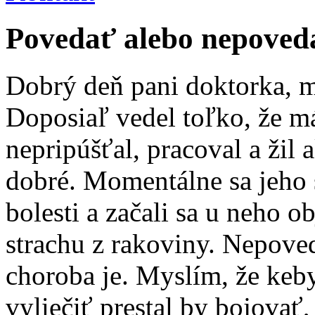
Povedať alebo nepoved
Dobrý deň pani doktorka, 
Doposiaľ vedel toľko, že má 
nepripúšťal, pracoval a žil 
dobré. Momentálne sa jeho 
bolesti a začali sa u neho o
strachu z rakoviny. Nepove
choroba je. Myslím, že keby
vyliečiť prestal by bojovať