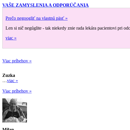
VAŠE ZAMYSLENIA A ODPORÚČANIA
Prečo negoogliť na vlastnú päsť »
Len si nič negúglite - tak niekedy znie rada lekára pacientovi pri 
viac »
Viac príbehov »
Zuzka
…
viac »
Viac príbehov »
Milan