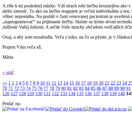
A ešte k tej poslednej otázke. Váš strach robí liečbu hroznejšou ako v
alebo zmeniť. To ako na liečbu reagujete je veľmi individuálne a ten
vôbec nepomáha. Na portáli v časti venovanej pacientom je uvedená 
„naprogramovať“ na prijímanie liečby. Skúste sa týmto dvom technikám
zníženie Vašej úzkosti. A určite Vaše strachy ohľadom vedľajších úči
Ozaj, a aby som nezabudla. Veľa z toho, na čo sa pýtate, je v článkoch
Prajem Vám veľa síl.
Mária
« späť
««
1
2
3
4
5
6
7
8
9
10
11
12
13
14
15
16
17
18
19
20
21
22
23
24
2
70
71
72
73
74
75
76
77
78
79
80
81
82
83
84
85
86
87
88
89
90
91
126
127
128
129
130
131
132
133
134
135
136
137
138
139
140
14
Pridať na: