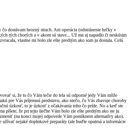
y čo dostávam hrozný strach. Ani operácia (odstránenie hrčky v
tkých tých chorých a v akom sú stave... Už ma aj napadlo či neskúsim
 zvracala, vlastne mi bolo zle ešte predtým ako som ju dostala. Celú
vovať si, že to čo Vám tečie do tela sú odporné jedy Vám môže
 nejakú pre Vás príjemnú predstavu, ako niečo, čo Vás zbavuje choroby
cipačnú úzkosť, to je úzkosť z očakávania toho čo príde. No a keď ste
 píšete, že pri tejto liečbe Vám bolo zle ešte predtým ako ste ju
síte zmeniť (na konci mojej odpovede Vám ponúknem alternatívy ako).
e užívať nejaké doplnkové preparáty (ale buďte opatrná a informácie