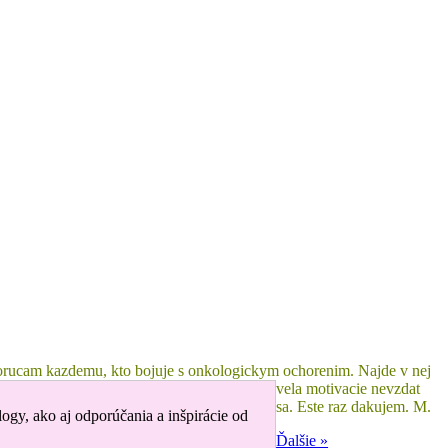
odporucam kazdemu, kto bojuje s onkologickym ochorenim. Najde v nej
vela motivacie nevzdat
sa. Este raz dakujem. M.
logy, ako aj odporúčania a inšpirácie od
Ďalšie »