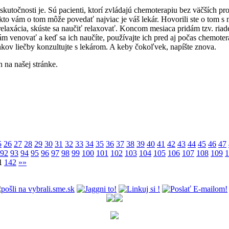
 skutočnosti je. Sú pacienti, ktorí zvládajú chemoterapiu bez väčších p
, kto vám o tom môže povedať najviac je váš lekár. Hovorili ste o tom 
relaxácia, skúste sa naučiť relaxovať. Koncom mesiaca pridám tzv. ri
 venovať a keď sa ich naučíte, používajte ich pred aj počas chemoterapi
nkov liečby konzultujte s lekárom. A keby čokoľvek, napíšte znova.
 na našej stránke.
5
26
27
28
29
30
31
32
33
34
35
36
37
38
39
40
41
42
43
44
45
46
47
92
93
94
95
96
97
98
99
100
101
102
103
104
105
106
107
108
109
1
1
142
»»