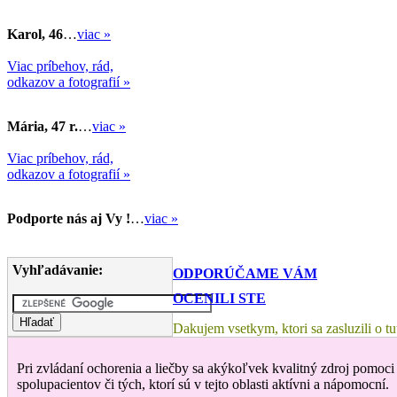
Karol, 46
…
viac »
Viac príbehov, rád,
odkazov a fotografií »
Mária, 47 r.
…
viac »
Viac príbehov, rád,
odkazov a fotografií »
Podporte nás aj Vy !
…
viac »
Vyhľadávanie:
ODPORÚČAME VÁM
OCENILI STE
Dakujem vsetkym, ktori sa zasluzili o 
Pri zvládaní ochorenia a liečby sa akýkoľvek kvalitný zdroj pomoci 
spolupacientov či tých, ktorí sú v tejto oblasti aktívni a nápomocní.