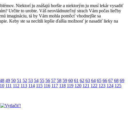
roblémov. Niektorí ju znášajú horšie a niektorým ju musí lekár vysadiť
s ním? Určite to urobte. Váš neovládnuteľný strach Vám počas liečby
adenú imagináciu, tá by Vám mohla pomôcť vhodnejšie sa
e. Keby ste sa necítili lepšie ďalšia možnosť je nasadiť lieky na
48
49
50
51
52
53
54
55
56
57
58
59
60
61
62
63
64
65
66
67
68
69
10
111
112
113
114
115
116
117
118
119
120
121
122
123
124
125