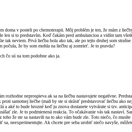
em doma v posteli po chemoterapii. Môj problém je ten, že mám z liečb
mi zle len si to predstavím. Keď čakám pred ambulanciou a vidím tam vše
e tak neviem. Prvá liečba bola ako tak, ale po tejto druhej som strašne
m počula, že by som mohla na liečbu aj zomrieť. Je to pravda?
ch čo sú na tom podobne ako ja.
rozhodne neprospieva ak sa na liečbu nastavujete negatívne. Predsta
ok proti samotnej liečbe (mali by ste si skúsiť predstavovať liečbu ako
a zlá a aké to bude hrozné keď ju znova dostanete vytvárate si tzv. anti
ášať zle. Je to podmienená reakcia. To očakávanie vás tak nastaví. Sama
 a z toho že ste sa nastavili na to ako vám bude zle. Toto niečo, čo mu
iť sa, neexperimentujte. Ak chcete pre seba urobiť niečo navyše, môžet