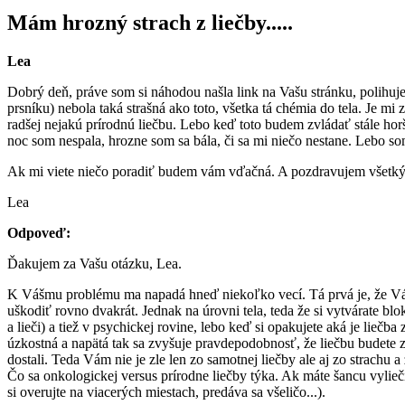
Mám hrozný strach z liečby.....
Lea
Dobrý deň, práve som si náhodou našla link na Vašu stránku, polihuj
prsníku) nebola taká strašná ako toto, všetka tá chémia do tela. Je 
radšej nejakú prírodnú liečbu. Lebo keď toto budem zvládať stále horši
noc som nespala, hrozne som sa bála, či sa mi niečo nestane. Lebo so
Ak mi viete niečo poradiť budem vám vďačná. A pozdravujem všetký
Lea
Odpoveď:
Ďakujem za Vašu otázku, Lea.
K Vášmu problému ma napadá hneď niekoľko vecí. Tá prvá je, že Vám 
uškodiť rovno dvakrát. Jednak na úrovni tela, teda že si vytvárate bl
a lieči) a tiež v psychickej rovine, lebo keď si opakujete aká je liečb
úzkostná a napätá tak sa zvyšuje pravdepodobnosť, že liečbu budete zn
dostali. Teda Vám nie je zle len zo samotnej liečby ale aj zo strachu
Čo sa onkologickej versus prírodne liečby týka. Ak máte šancu vylieč
si overujte na viacerých miestach, predáva sa všeličo...).