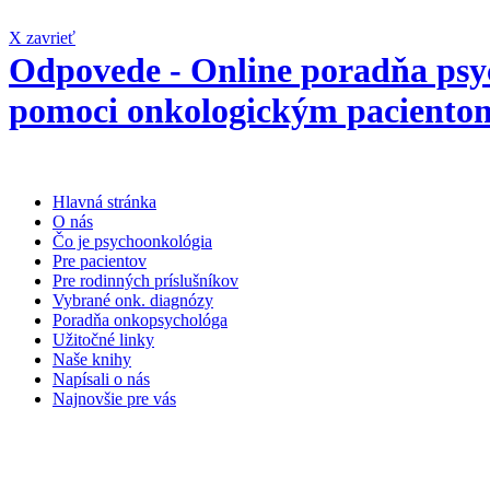
X zavrieť
Odpovede - Online poradňa psyc
pomoci onkologickým pacientom
Hlavná stránka
O nás
Čo je psychoonkológia
Pre pacientov
Pre rodinných príslušníkov
Vybrané onk. diagnózy
Poradňa onkopsychológa
Užitočné linky
Naše knihy
Napísali o nás
Najnovšie pre vás