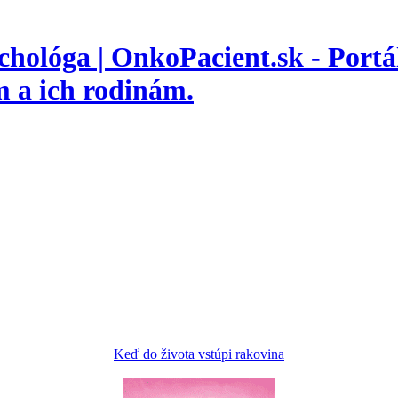
hológa | OnkoPacient.sk - Portá
 a ich rodinám.
Keď do života vstúpi rakovina