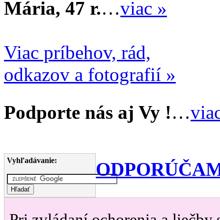
Mária, 47 r.
…
viac »
Viac príbehov, rád,
odkazov a fotografií »
Podporte nás aj Vy !
…
via
Vyhľadávanie:
ODPORÚČAM
Pri zvládaní ochorenia a liečby