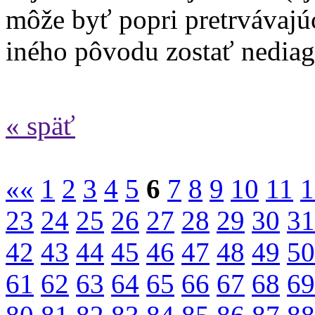
môže byť popri pretrvávajú
iného pôvodu zostať nediag
« späť
««
1
2
3
4
5
6
7
8
9
10
11
1
23
24
25
26
27
28
29
30
31
42
43
44
45
46
47
48
49
50
61
62
63
64
65
66
67
68
69