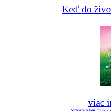
Keď do živo
viac 
Rozhovor o tom, čo by v 