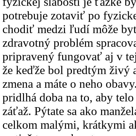
fyzickej slabosti je ťažké b
potrebuje zotaviť po fyzick
chodiť medzi ľudí môže byť
zdravotný problém spracova
pripravený fungovať aj v te
že keďže bol predtým živý a
zmena a máte o neho obavy.
pridlhá doba na to, aby telo
záťaž. Pýtate sa ako manžel
celkom malými, krátkymi ak