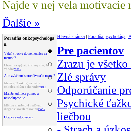
Najde v nej vela motivacie 
Ďalšie »
Hlavná stránka
|
Poradňa psychológa
|
A
Poradňa onkopsychológa
»
Pre pacientov
Vziať vnučku do nemocnice za
mamou?
Zrazu je všetko
Chcem sa spýtať, či si myslíte, že je
vhodné
viac »
Zlé správy
Ako zvládnuť starostlivosť o mamu?
Mama (83 rokov) sa lieči s
Odporúčanie pre
onkologickým ochorením
viac »
Manžel odmieta pomoc a
nespolupracuje
Psychické ťažko
Môjmu manželovi nedávno
diagnostikovali rakovinu
viac »
liečbou
Otázky a odpovede »
- Strach a úzko