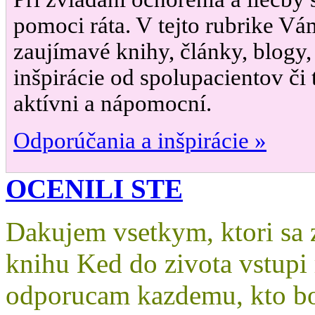
pomoci ráta. V tejto rubrike Vá
zaujímavé knihy, články, blogy,
inšpirácie od spolupacientov či t
aktívni a nápomocní.
Odporúčania a inšpirácie »
OCENILI STE
Dakujem vsetkym, ktori sa za
knihu Ked do zivota vstupi
odporucam kazdemu, kto bo