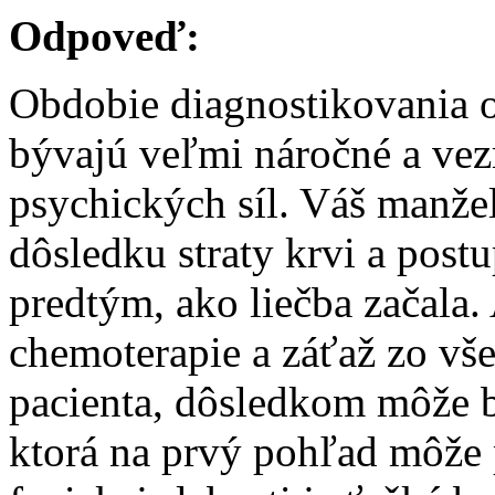
Odpoveď:
Obdobie diagnostikovania o
bývajú veľmi náročné a vez
psychických síl. Váš manže
dôsledku straty krvi a post
predtým, ako liečba začala.
chemoterapie a záťaž zo vš
pacienta, dôsledkom môže b
ktorá na prvý pohľad môže p