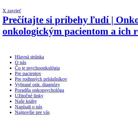
X zavrieť
Prečítajte si príbehy ľudí | On
onkologickým pacientom a ich 
Hlavná stránka
O nás
Čo je psychoonkológia
Pre pacientov
Pre rodinných príslušníkov
Vybrané onk. diagnózy
Poradňa onkopsychológa
Užitočné linky
Naše knihy
Napísali o nás
Najnovšie pre vás