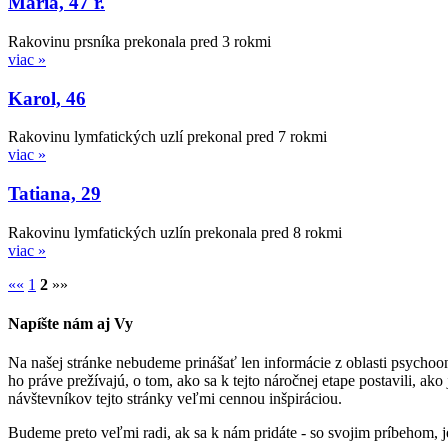
Mária, 47 r.
Rakovinu prsníka prekonala pred 3 rokmi
viac »
Karol, 46
Rakovinu lymfatických uzlí prekonal pred 7 rokmi
viac »
Tatiana, 29
Rakovinu lymfatických uzlín prekonala pred 8 rokmi
viac »
««
1
2
»»
Napíšte nám aj Vy
Na našej stránke nebudeme prinášať len informácie z oblasti psychoonk
ho práve prežívajú, o tom, ako sa k tejto náročnej etape postavili, a
návštevníkov tejto stránky veľmi cennou inšpiráciou.
Budeme preto veľmi radi, ak sa k nám pridáte - so svojim príbehom