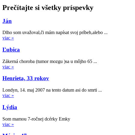
Prečítajte si všetky príspevky
Ján
Dlho som uvažoval,či mám napísat svoj príbeh,alebo ...
viac »
Ľubica
Zákerná choroba (tumor mozgu )sa u môjho 65 ...
viac »
Henrieta, 33 rokov
Londyn, 14. maj 2007 na tento datum asi do smrti ...
viac »
Lýdia
Som mamou 7-ročnej dcérky Emky
viac »