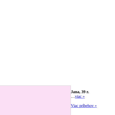
Jana, 39 r.
…
viac »
Viac príbehov »