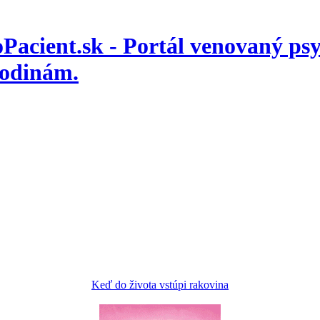
koPacient.sk - Portál venovaný p
rodinám.
Keď do života vstúpi rakovina