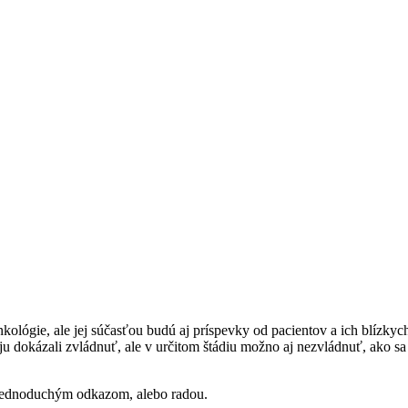
ológie, ale jej súčasťou budú aj príspevky od pacientov a ich blízkych
ko ju dokázali zvládnuť, ale v určitom štádiu možno aj nezvládnuť, ako 
, jednoduchým odkazom, alebo radou.